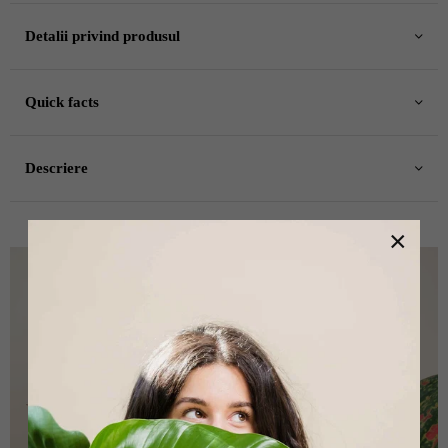
Detalii privind produsul
Quick facts
Descriere
×