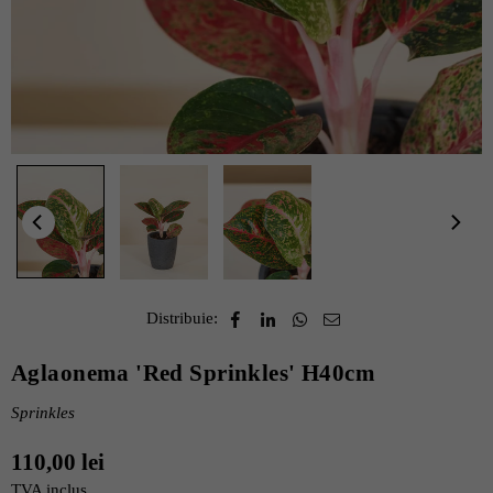
Distribuie:
Aglaonema 'Red Sprinkles' H40cm
Sprinkles
110,00 lei
Pret
TVA inclus