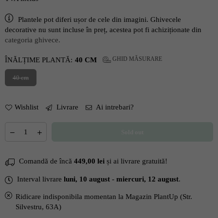
Plantele pot diferi ușor de cele din imagini. Ghivecele
decorative nu sunt incluse în preț, acestea pot fi achiziționate din
categoria ghivece.
GHID MĂSURARE
ÎNĂLȚIME PLANTĂ:
40 CM
40 cm
Wishlist
Livrare
Ai intrebari?
Cantitate
Scade
Mareste
Sold out
cantitatea
cantitatea
pentru
pentru
Aglaonema
Aglaonema
Comandă de încă
449,00 lei
și ai livrare gratuită!
&#39;Red
&#39;Red
Sprinkles&#39;
Sprinkles&#39;
Interval livrare
luni, 10 august
-
miercuri, 12 august
.
H40cm
H40cm
Ridicare indisponibila momentan la
Magazin PlantUp (Str.
Silvestru, 63A)