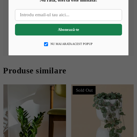
Verifică-i pământul săptămânal fie cu degetul sau cu ajutorul
unui bețisor de lemn, iar dacă primii 4cm de la suprafață sunt
uscați, este timpul să o uzi.
💦
Umiditate
Abonează-te
O poți pulveriza cu apă o dată pe săptămână pentru a-i
menține frunzele frumoase și sănătoase. Se descurcă și într-o
NU MAI ARATA ACEST POPUP
umiditate atmosferică medie, din majoritatea încăperilor.
Produse similare
Sold Out